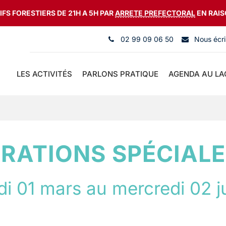
FS FORESTIERS DE 21H A 5H PAR
ARRETE PREFECTORAL
EN RAIS
02 99 09 06 50
Nous écri
LES ACTIVITÉS
PARLONS PRATIQUE
AGENDA AU LA
RATIONS SPÉCIAL
di
01
mars
au
mercredi
02
j