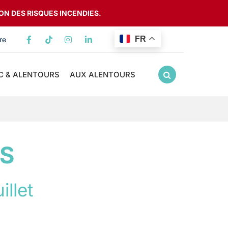
ON DES RISQUES INCENDIES.
FR
re
Lien vers le compte Facebook
Lien vers le compte TikTok
Lien vers le compte Instagram
Lien vers le compte Linkedin
C & ALENTOURS
AUX ALENTOURS
RECHERCHE
FERMER
ES
uillet