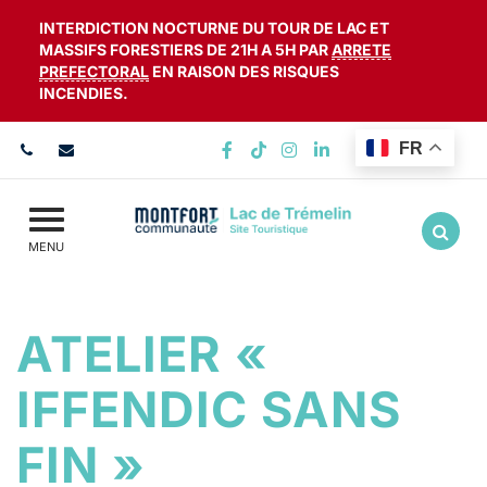
Gestion des traceurs
INTERDICTION NOCTURNE DU TOUR DE LAC ET
MASSIFS FORESTIERS DE 21H A 5H PAR
ARRETE
PREFECTORAL
EN RAISON DES RISQUES
INCENDIES.
FR
Lien vers le compte Facebook
Lien vers le compte TikTok
Lien vers le compte Ins
Lien vers le compte
Aller
MENU
ATELIER «
IFFENDIC SANS
FIN »