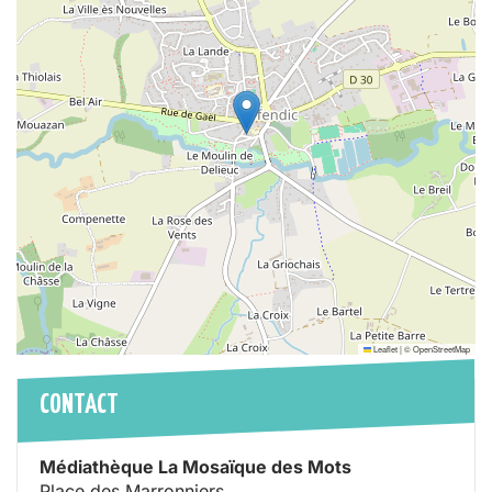
Leaflet
|
©
OpenStreetMap
CONTACT
Médiathèque La Mosaïque des Mots
Place des Marronniers